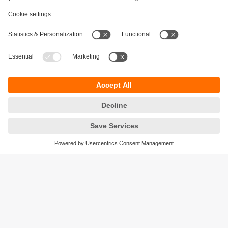
Durabilité
Protection des données
Conditions générales de vente
Accessibilité
Conditions de garantie
Responsible Disclosure
Sites (EN)
Cookies
ifm electronic ag
Altgraben 27
4624 Härkingen
Suisse
Phone
+41 62 388 80 30