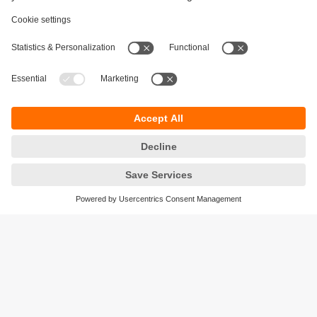
Durabilité
Protection des données
Conditions générales de vente
Accessibilité
Conditions de garantie
Responsible Disclosure
Sites (EN)
Cookies
ifm electronic ag
Altgraben 27
4624 Härkingen
Suisse
Phone
+41 62 388 80 30