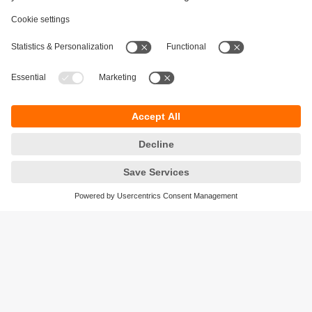
Durabilité
Protection des données
Conditions générales de vente
Accessibilité
Conditions de garantie
Responsible Disclosure
Sites (EN)
Cookies
ifm electronic ag
Altgraben 27
4624 Härkingen
Suisse
Phone
+41 62 388 80 30