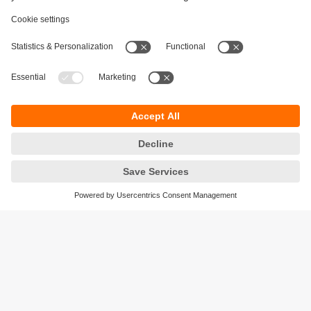
Durabilité
Protection des données
Conditions générales de vente
Accessibilité
Conditions de garantie
Responsible Disclosure
Sites (EN)
Cookies
ifm electronic ag
Altgraben 27
4624 Härkingen
Suisse
Phone
+41 62 388 80 30