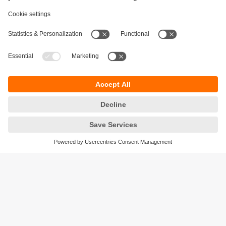
Durabilité
Protection des données
Conditions générales de vente
Accessibilité
Conditions de garantie
Responsible Disclosure
Sites (EN)
Cookies
ifm electronic ag
Altgraben 27
4624 Härkingen
Suisse
Phone
+41 62 388 80 30