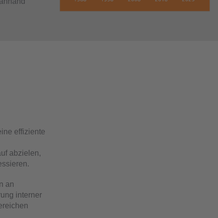
 anhand
ne effiziente
uf abzielen,
essieren.
n an
ung interner
ereichen