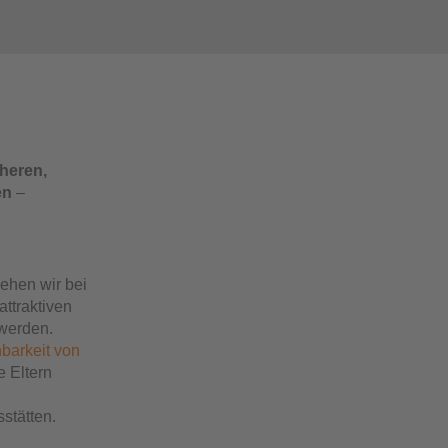
cheren,
en
–
ehen wir bei
attraktiven
werden.
barkeit von
e Eltern
stätten.