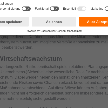
ger Arbeit bei – sowohl unternehmensintern als auch bei uns
nern. Im Rahmen dessen hat sich ifm bereits mehrere Jahre in 
ach dem Sedex Members Ethical Trade Audit (SMETA) zertifizier
ind sowohl soziale als auch weitere nachhaltigkeitsrelevante 
nserer strategischen Managementmatrix. Als übergreifender
en soll diese der einheitlichen und nachhaltigen Ausrichtung 
gruppe dienen. Darüber hinaus können alle Mitarbeitenden so
ebersystem nutzen, um mögliche Verstöße anonymisiert zu mel
l bearbeitet werden.
Wirtschaftswachstum
ortungsvoller Risikobereitschaft spielen etablierte Planungsp
nternehmens-)Sicherheit eine wesentliche Rolle für nachhalti
achstum. Dabei werden neben den monatlichen finanziellen Ke
eichnende Risiken sowie Chancen erfasst, bewertet und darau
e Maßnahmen verabschiedet. Auf diese Wiese können Aufgaben 
ngen nicht nur erfolgreich gemeistert, sondern insbesondere a
 Unternehmenserfolg sichergestellt werden.