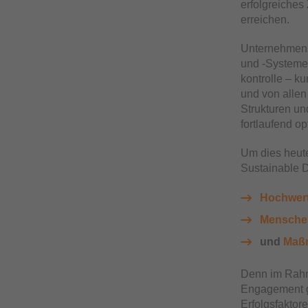
erfolgreiches
erreichen.
Unternehmens
und -Systeme 
kontrolle – k
und von allen
Strukturen un
fortlaufend op
Um dies heute
Sustainable D
Hochwert
Menschen
und
Maß
Denn im Rahme
Engagement g
Erfolgsfaktor