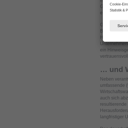
menschenwürdi
Geschäftspart
erfolgreich n
Grundlegend s
Bestandteil u
Handlungsrahm
Unternehmens
ein Hinweisg
vertrauensvol
… und 
Neben verantw
umfassende (U
Wirtschaftsw
auch sich abz
resultierend
Herausforderu
langfristiger