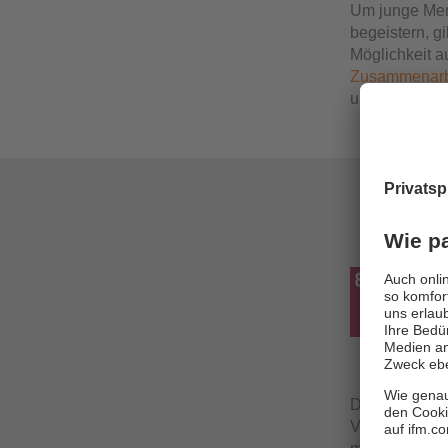
Um junge Mens
begeistern, g
Möglichkeit a
Zusammenarbe
und langfristi
Die Anerkenn
Verhaltensk