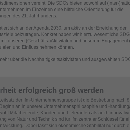
tsdimensionen vereint. Die SDGs bieten sowohl auf (inter-)nat
Unternehmen im Einzelnen eine hilfreiche Orientierung für die
ungen des 21. Jahrhunderts.
ntiert sich an der Agenda 2030, um aktiv an der Erreichung der
tsziele beizutragen. Konkret haben wir hierzu wesentliche SDGs i
 mit unseren (Geschäfts-)Aktivitäten und unserem Engagement
zielen und Einfluss nehmen können.
mehr über die Nachhaltigkeitsaktivitäten und ausgewählten SDG
erheit erfolgreich groß werden
 Leitsatz der ifm-Unternehmensgruppe ist die Bestrebung nach
n Beginn an in unserer Unternehmensphilosophie und -handlun
wohl Mitarbeitende, Kunden und Lieferanten als auch innovati
ang von Natur und Technik sind für ifm zentraler Schlüssel für e
ntwicklung. Dabei lässt sich ökonomische Stabilität nur durch e