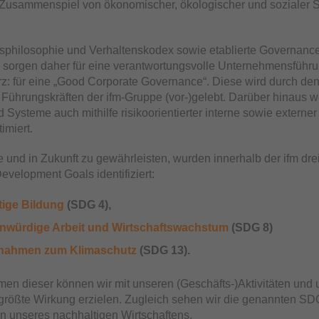
 Zusammenspiel von ökonomischer, ökologischer und sozialer S
philosophie und Verhaltenskodex sowie etablierte Governance
sorgen daher für eine verantwortungsvolle Unternehmensführu
urz: für eine „Good Corporate Governance“. Diese wird durch de
 Führungskräften der ifm-Gruppe (vor-)gelebt. Darüber hinaus 
d Systeme auch mithilfe risikoorientierter interne sowie externe
timiert.
 und in Zukunft zu gewährleisten, wurden innerhalb der ifm dre
evelopment Goals identifiziert:
ige Bildung
(SDG 4),
würdige Arbeit und Wirtschaftswachstum
(SDG 8)
nahmen zum Klimaschutz
(SDG 13).
n dieser können wir mit unseren (Geschäfts-)Aktivitäten und
rößte Wirkung erzielen. Zugleich sehen wir die genannten SD
en unseres nachhaltigen Wirtschaftens.