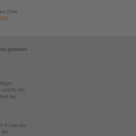
en Ziele
001
.
ren globalen
:
rdiger
ind für ifm
eld bei.
r 4 Liter pro
 der