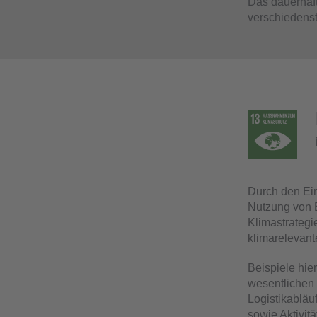
Das dauerhaft
verschiedenst
Durch den Ein
Nutzung von 
Klimastrateg
klimarelevant
Beispiele hie
wesentlichen
Logistikablä
sowie Aktivit