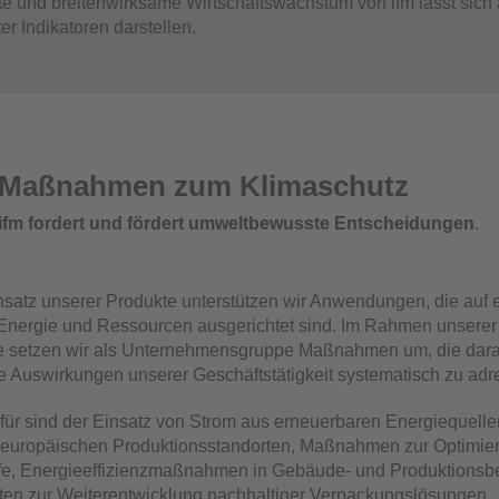
e und breitenwirksame Wirtschaftswachstum von ifm lässt sich
er Indikatoren darstellen.
Maßnahmen zum Klimaschutz
ifm fordert und fördert umweltbewusste Entscheidungen
.
satz unserer Produkte unterstützen wir Anwendungen, die auf ei
Energie und Ressourcen ausgerichtet sind. Im Rahmen unserer
ie setzen wir als Unternehmensgruppe Maßnahmen um, die dara
e Auswirkungen unserer Geschäftstätigkeit systematisch zu adr
rfür sind der Einsatz von Strom aus erneuerbaren Energiequelle
 europäischen Produktionsstandorten, Maßnahmen zur Optimier
ufe, Energieeffizienzmaßnahmen in Gebäude- und Produktionsb
äten zur Weiterentwicklung nachhaltiger Verpackungslösungen.