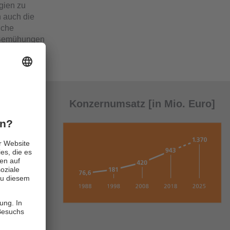
gien zu
n auch die
iche
e Bemühungen
Konzernumsatz [in Mio. Euro]
beitsplätze
rksamkeit
es
lung