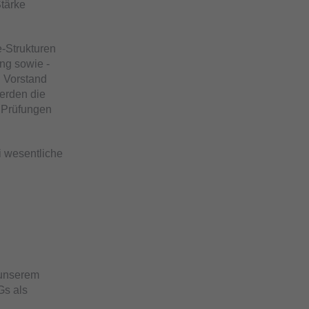
tärke
-Strukturen
ng sowie -
n Vorstand
werden die
r Prüfungen
i wesentliche
 unserem
Gs als