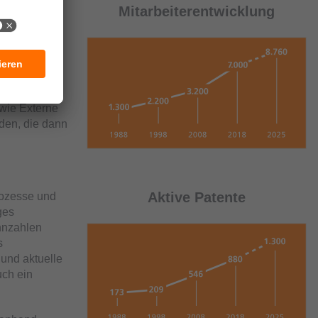
eren
Mitarbeiterentwicklung
Folge
en lassen.
Werte
der ifm-
wie Externe
den, die dann
Aktive Patente
rozesse und
ges
nnzahlen
s
und aktuelle
uch ein