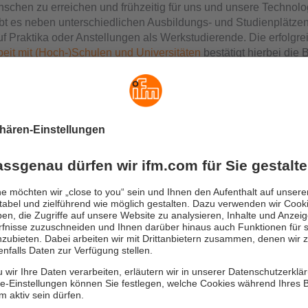
chen zu erreichen und frühzeitig für uns und unsere Technolo
ibt es neben unterschiedlichen Ausbildungs- und Studienplätze
uf Praktika oder Anstellungen als Werkstudierende. Die erfolgre
it mit (Hoch-)Schulen und Universitäten
bestätigt hierbei di
gen Erfolge von ifm.
Menschenwürdige Arbeit …
In den vergangenen Jahren haben Faktoren wie etwa sichere Ar
und dauerhafte Wertschöpfung äußerst an Relevanz und Aufme
gewonnen.
ung der UN-Menschenrechtscharta sowie die Einhaltung unser
odexes
(Code of Conduct)
tragen im Wesentlichen zur Sicherstel