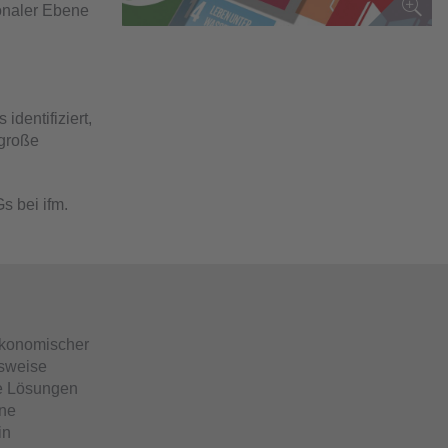
ionaler Ebene
dentifiziert,
 große
s bei ifm.
 ökonomischer
gsweise
ve Lösungen
ine
in