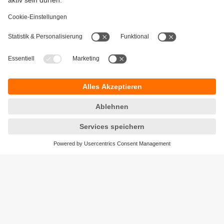
Gewährleistung
AGB
Warenrücklieferungen
Barrierefreiheit
Kontakt
Datenschutz
Standorte (EN)
Responsible Disclosure
Cookies
ifm electronic ag
Altgraben 27
4624 Härkingen
Telefon
+41 62 388 80 30