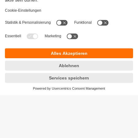
Gewährleistung
AGB
Warenrücklieferungen
Barrierefreiheit
Kontakt
Datenschutz
Standorte (EN)
Responsible Disclosure
Cookies
ifm electronic ag
Altgraben 27
4624 Härkingen
Telefon
+41 62 388 80 30