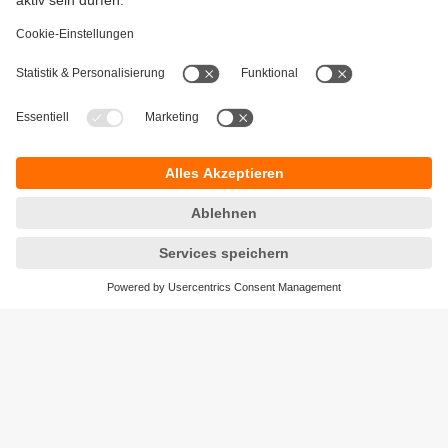
Gewährleistung
AGB
Warenrücklieferungen
Barrierefreiheit
Kontakt
Datenschutz
Standorte (EN)
Responsible Disclosure
Cookies
ifm electronic ag
Altgraben 27
4624 Härkingen
Telefon
+41 62 388 80 30