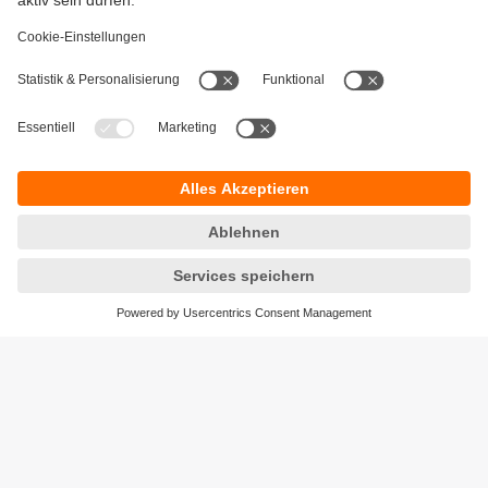
Gewährleistung
AGB
Warenrücklieferungen
Barrierefreiheit
Kontakt
Datenschutz
Standorte (EN)
Responsible Disclosure
Cookies
ifm electronic ag
Altgraben 27
4624 Härkingen
Telefon
+41 62 388 80 30