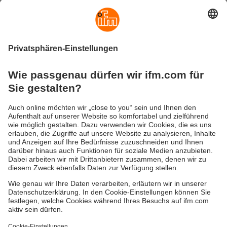
Devices, zum Beispiel von Sensoren, Ventilen oder
binären Ein-/Ausgangsmodulen, und verfügen über eine
integrierte Feldbusschnittstelle. Das Sortiment umfasst
Varianten für den Schaltschrankeinbau oder für den
Feldeinsatz.
Die RFID-Auswerteeinheiten steuern den Datenaustausch
zu den RFID-Antennen und kommunizieren via Feldbus
mit der übergeordneten Steuerungsebene.
In vielen Fertigungsabläufen und Produktionsprozessen
haben sich absolute Drehgeber als zuverlässige
Messwertaufnehmer für maßgenaue
Positionierungsaufgaben etabliert. Sie sind als Singleturn-
oder Multiturn-Drehgeber mit CAN- oder Profibus-
Schnittstelle erhältlich.
Gewährleistung
AGB
Warenrücklieferungen
Barrierefreiheit