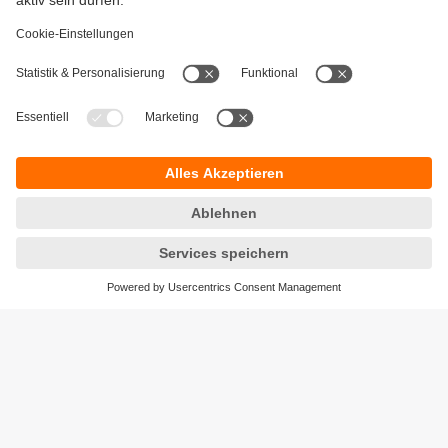
Gewährleistung
AGB
Warenrücklieferungen
Barrierefreiheit
Kontakt
Datenschutz
Standorte (EN)
Responsible Disclosure
Cookies
ifm electronic ag
Altgraben 27
4624 Härkingen
Telefon
+41 62 388 80 30