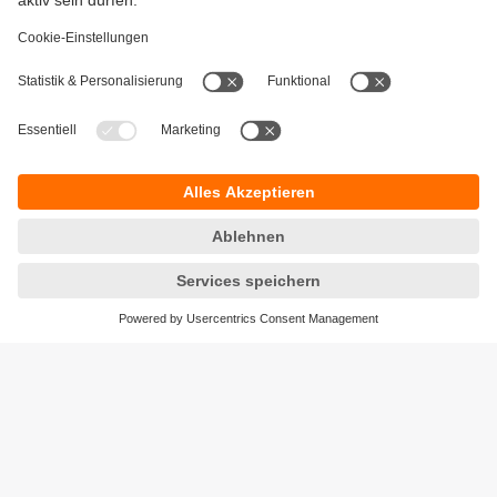
Gewährleistung
AGB
Warenrücklieferungen
Barrierefreiheit
Kontakt
Datenschutz
Standorte (EN)
Responsible Disclosure
Cookies
ifm electronic ag
Altgraben 27
4624 Härkingen
Telefon
+41 62 388 80 30