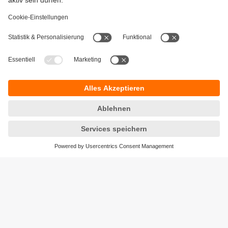
Gewährleistung
AGB
Warenrücklieferungen
Barrierefreiheit
Kontakt
Datenschutz
Standorte (EN)
Responsible Disclosure
Cookies
ifm electronic ag
Altgraben 27
4624 Härkingen
Telefon
+41 62 388 80 30