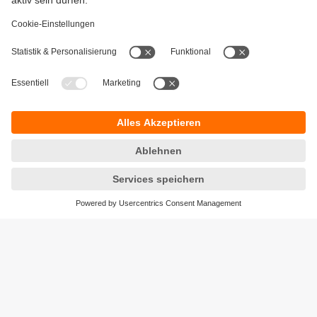
Gewährleistung
AGB
Warenrücklieferungen
Barrierefreiheit
Kontakt
Datenschutz
Standorte (EN)
Responsible Disclosure
Cookies
ifm electronic ag
Altgraben 27
4624 Härkingen
Telefon
+41 62 388 80 30