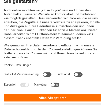
Schwingungssensoren, Beschleunigungssensoren und
Auswerteelektroniken. Schwingungstransmitter und -
sensoren erkennen Wälzlagerschäden und Unwucht an
Antrieben und rotierenden Maschinenteilen.
Beschleunigungssensoren in Kombination mit einer
Diagnoseelektronik dienen zur umfassenden
Schwingungsüberwachung großer Antriebe.
Gewährleistung
AGB
Warenrücklieferungen
Barrierefreiheit
Kontakt
Datenschutz
Standorte (EN)
Responsible Disclosure
Cookies
ifm electronic ag
Altgraben 27
4624 Härkingen