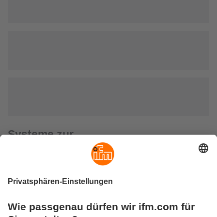
Systeme zur
Schwingungsüberwachung
Systeme zur Schwingungsüberwachung dienen zur
zustandsorientierten Instandhaltung von Maschinen und
Anlagen. Sie helfen, Maschinenschäden frühzeitig zu
erkennen und teure Stillstandszeiten zu vermeiden.
Das ifm-Produktsortiment umfasst Schwingungstransmitter,