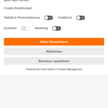
Gewährleistung
AGB
Warenrücklieferungen
Barrierefreiheit
Kontakt
Datenschutz
Standorte (EN)
Responsible Disclosure
Cookies
ifm electronic ag
Altgraben 27
4624 Härkingen
Telefon
+41 62 388 80 30