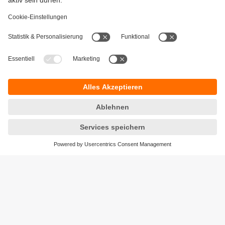
Gewährleistung
AGB
Warenrücklieferungen
Barrierefreiheit
Kontakt
Datenschutz
Standorte (EN)
Responsible Disclosure
Cookies
ifm electronic ag
Altgraben 27
4624 Härkingen
Telefon
+41 62 388 80 30