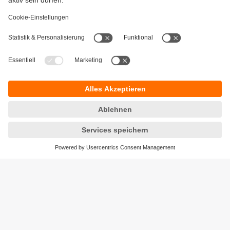
Gewährleistung
AGB
Warenrücklieferungen
Barrierefreiheit
Kontakt
Datenschutz
Standorte (EN)
Responsible Disclosure
Cookies
ifm electronic ag
Altgraben 27
4624 Härkingen
Telefon
+41 62 388 80 30