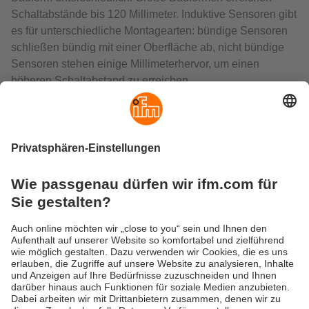
Schaltabstände bis 120 Millimeter. Induktive Sensoren gibt
es für unterschiedliche Montagearten: bündige Sensoren
schließen bündig mit einer Oberfläche ab, nicht bündige
Sensoren stehen einige Millimeterhervor, um einen
höheren Schaltabstand zu erreichen.
Der Schaltabstand von induktiven Sensoren unterliegt
einem Korrekturfaktor, er reduziert sich bei anderen
Metallen als Stahl. ifm bietet auch spezielle Sensoren mit
Korrekturfaktor 1 an, diese haben auf alle Metalle den
gleichen Schaltabstand. Induktive Sensoren werden
häufig als PNP-Schließer oder -Öffner eingesetzt.
Varianten mit Analogausgang oder IO-Link-Funktion
bedienen auch speziellere Anforderungen.
Robust und zuverlässig - hohe
Schutzarten für raue Umgebungen
Ein großer Betriebstemperaturbereich und hohe
Schutzarten machen diese Sensoren ideal für die