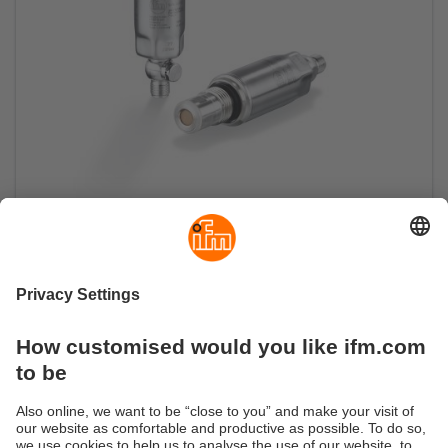
Capteur de pression aseptique pour les
petits tuyaux
Concept d'étanchéité en PEEK, nécessitant
aucun entretien, pour raccords G 1/2 courants