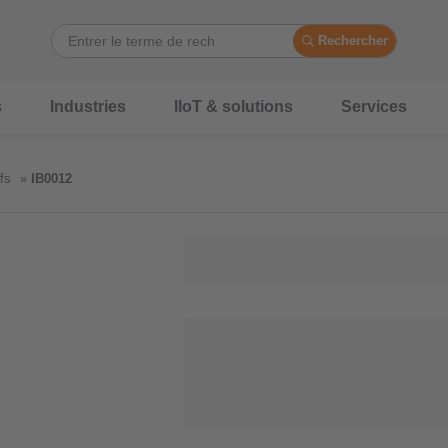
Rechercher
s
Industries
IIoT & solutions
Services
fs
IB0012