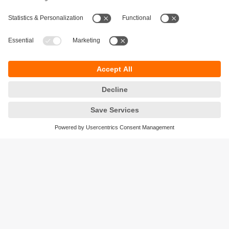
Durabilité
Protection des données
Conditions générales de vente
Responsible Disclosure
Conditions de garantie
Cookies
Sites (EN)
ifm efector Canada inc.
2476 Argentia Rd, Suite 302
Mississauga, ON
L5N 6M1 Canada
Phone:
855-436-2262 (toll-free)
Email:
cs.ca@ifm.com
© ifm electronic gmbh
2026