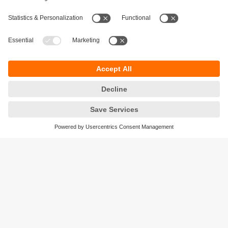
Durabilité
Protection des données
Conditions générales de vente
Responsible Disclosure
Conditions de garantie
Cookies
Sites (EN)
ifm efector Canada inc.
2476 Argentia Rd, Suite 302
Mississauga, ON
L5N 6M1 Canada
Phone:
855-436-2262 (toll-free)
Email:
cs.ca@ifm.com
© ifm electronic gmbh
2026