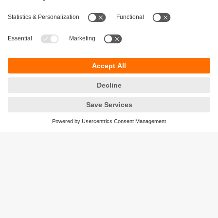
Durabilité
Protection des données
Conditions générales de vente
Responsible Disclosure
Conditions de garantie
Cookies
Sites (EN)
ifm efector Canada inc.
2476 Argentia Rd, Suite 302
Mississauga, ON
L5N 6M1 Canada
Phone:
855-436-2262 (toll-free)
Email:
cs.ca@ifm.com
© ifm electronic gmbh
2026