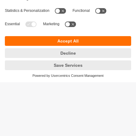
Durabilité
Protection des données
Conditions générales de vente
Responsible Disclosure
Conditions de garantie
Cookies
Sites (EN)
ifm efector Canada inc.
2476 Argentia Rd, Suite 302
Mississauga, ON
L5N 6M1 Canada
Phone:
855-436-2262 (toll-free)
Email:
cs.ca@ifm.com
© ifm electronic gmbh
2026