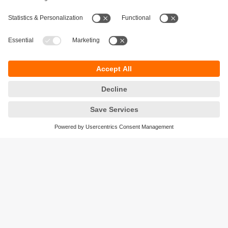
Durabilité
Protection des données
Conditions générales de vente
Responsible Disclosure
Conditions de garantie
Cookies
Sites (EN)
ifm efector Canada inc.
2476 Argentia Rd, Suite 302
Mississauga, ON
L5N 6M1 Canada
Phone:
855-436-2262 (toll-free)
Email:
cs.ca@ifm.com
© ifm electronic gmbh
2026