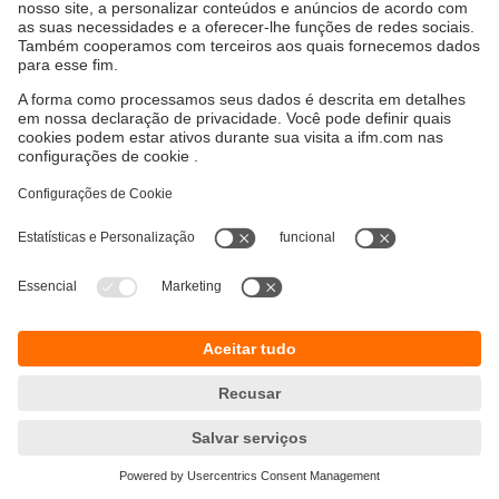
Sustentabilidade
Proteção de dados
Termos e condições gerais
Responsible Disclosure
Política de garantia
Cookies
Localidades (EN)
ifm electronic Ltda.
(Centro Logístico)
Perini Business Park - R. Dona Francisca,
8300 - Bloco T - Módulo 5​ - Distrito Industrial,
Joinville - SC, 89219-600
(Escritório)
R. Padre Estevão Pernet, 718
Tatuapé - São Paulo – SP – 03315-000
Tel.
0800 5442 436
e-mail
info.br@ifm.com
© ifm electronic gmbh 2026