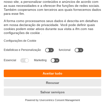
Sustentabilidade
Proteção de dados
Termos e condições gerais
Responsible Disclosure
Política de garantia
Cookies
Localidades (EN)
ifm electronic Ltda.
(Centro Logístico)
Perini Business Park - R. Dona Francisca,
8300 - Bloco T - Módulo 5​ - Distrito Industrial,
Joinville - SC, 89219-600
(Escritório)
R. Padre Estevão Pernet, 718
Tatuapé - São Paulo – SP – 03315-000
Tel.
0800 5442 436
e-mail
info.br@ifm.com
© ifm electronic gmbh 2026