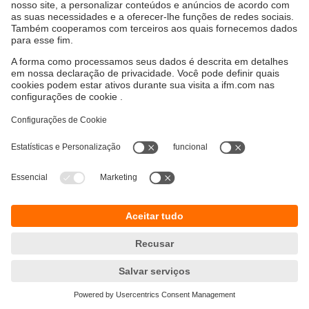
Sustentabilidade
Proteção de dados
Termos e condições gerais
Responsible Disclosure
Política de garantia
Cookies
Localidades (EN)
ifm electronic Ltda.
(Centro Logístico)
Perini Business Park - R. Dona Francisca,
8300 - Bloco T - Módulo 5​ - Distrito Industrial,
Joinville - SC, 89219-600
(Escritório)
R. Padre Estevão Pernet, 718
Tatuapé - São Paulo – SP – 03315-000
Tel.
0800 5442 436
e-mail
info.br@ifm.com
© ifm electronic gmbh 2026