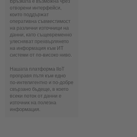
Връзката е възможна чрез
отворени интерфейси,
които поддържат
оперативна съвместимост
на различни източници на
данни, като същевременно
улесняват прехвърлянето
на информация към ИТ
системи от по-високо ниво.
Нашата платформа IIoT
проправя пътя към едно
по-интелигентно и по-добре
свързано бъдеще, в което
всеки поток от данни е
източник на полезна
информация.