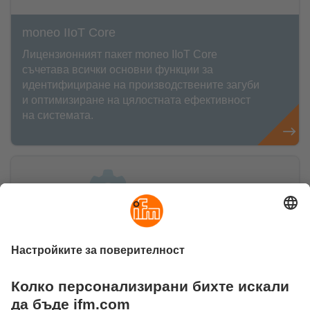
moneo IIoT Core
Лицензионният пакет moneo IIoT Core
съчетава всички основни функции за
идентифициране на производствените загуби
и оптимизиране на цялостната ефективност
на системата.