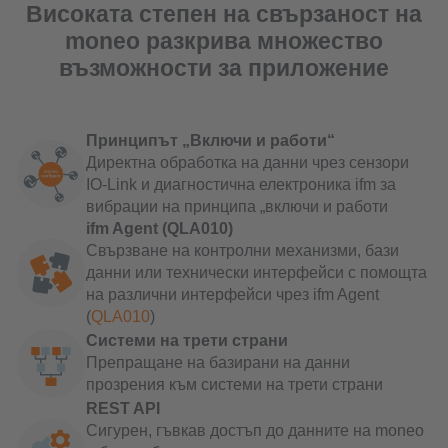
Високата степен на свързаност на
moneo разкрива множество
възможности за приложение
Принципът „Включи и работи“
Директна обработка на данни чрез сензори
IO-Link и диагностична електроника ifm за
вибрации на принципа „включи и работи
ifm Agent (QLA010)
Свързване на контролни механизми, бази
данни или технически интерфейси с помощта
на различни интерфейси чрез ifm Agent
(
QLA010
)
Системи на трети страни
Препращане на базирани на данни
прозрения към системи на трети страни
REST API
Сигурен, гъвкав достъп до данните на moneo