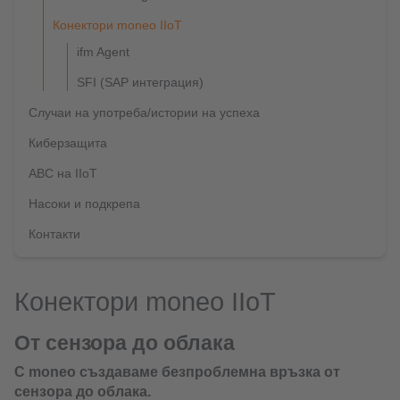
Конектори moneo IIoT
ifm Agent
SFI (SAP интеграция)
Случаи на употреба/истории на успеха
Киберзащита
ABC на IIoT
Насоки и подкрепа
Контакти
Конектори moneo IIoT
От сензора до облака
С moneo създаваме безпроблемна връзка от
сензора до облака.