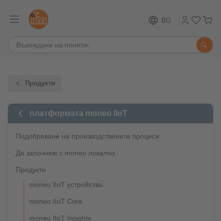
BG
Продукти
платформата moneo IIoT
Подобряване на производствените процеси
Да започнем с moneo локално
Продукти
moneo IIoT устройства
moneo IIoT Core
moneo IIoT Insights