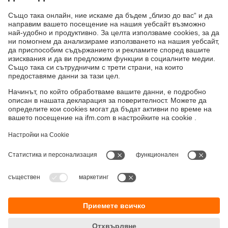
moneo IIoT Insights
Добавката moneo IIoT Insights включва
интелигентни функции с изкуствен интелект за
оптимизиране на процеси, вериги за доставки
и сигурност.
Устойчивост
Декларация за поверителност
Общи условия
Достъпност
Местоположения (EN)
Responsible Disclosure
Cookies
ifm electronic eood
ул. "Клокотница" №2А
Бизнес Център Ивел
Етаж 4, Офис 17
1202 София