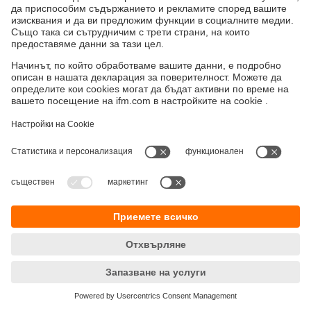
Устойчивост
Декларация за поверителност
Общи условия
Достъпност
Местоположения (EN)
Responsible Disclosure
Cookies
ifm electronic eood
ул. "Клокотница" №2А
Бизнес Център Ивел
Етаж 4, Офис 17
1202 София
Телефон
+359 2 807 59 69
email
info.bg@ifm.com
© ifm electronic gmbh
2026