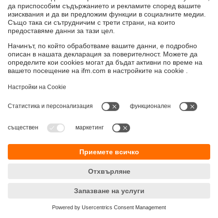
Устойчивост
Декларация за поверителност
Общи условия
Достъпност
Местоположения (EN)
Responsible Disclosure
Cookies
ifm electronic eood
ул. "Клокотница" №2А
Бизнес Център Ивел
Етаж 4, Офис 17
1202 София
Телефон
+359 2 807 59 69
email
info.bg@ifm.com
© ifm electronic gmbh
2026