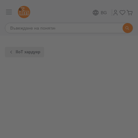
BG
IIoT хардуер