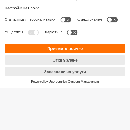
Устойчивост
Декларация за поверителност
Общи условия
Достъпност
Местоположения (EN)
Responsible Disclosure
Cookies
ifm electronic eood
ул. "Клокотница" №2А
Бизнес Център Ивел
Етаж 4, Офис 17
1202 София