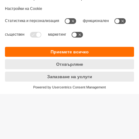
Устойчивост
Декларация за поверителност
Общи условия
Достъпност
Местоположения (EN)
Responsible Disclosure
Cookies
ifm electronic eood
ул. "Клокотница" №2А
Бизнес Център Ивел
Етаж 4, Офис 17
1202 София