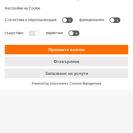
Устойчивост
Декларация за поверителност
Общи условия
Достъпност
Местоположения (EN)
Responsible Disclosure
Cookies
ifm electronic eood
ул. "Клокотница" №2А
Бизнес Център Ивел
Етаж 4, Офис 17
1202 София