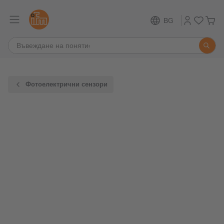
BG
Фотоелектрични сензори