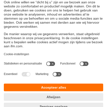
Visionsensoren
Krachtig als een camerasysteem, eenvoudig als
een sensor
Duurzaamheid
Algemene verkoop- en leveringsvoorwaarden
Garantievoorwaarden
Locaties (EN)
ifm electronic n.v./s.a.
Privacyreglement
Zuiderlaan 91 - B6
Toegankelijkheid
1731 Zellik
Responsible Disclosure
België
Cookies
phone
+32 2 588 88 33
email
info.be@ifm.com