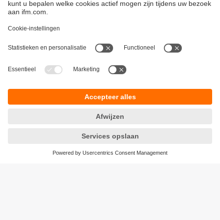
Duurzaamheid
Algemene verkoop- en leveringsvoorwaarden
Garantievoorwaarden
Locaties (EN)
ifm electronic n.v./s.a.
Privacyreglement
Zuiderlaan 91 - B6
Toegankelijkheid
1731 Zellik
Responsible Disclosure
België
Cookies