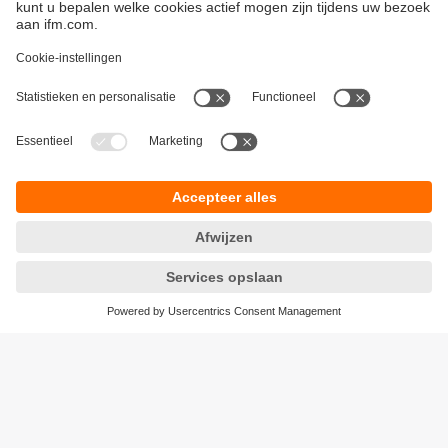
Duurzaamheid
Algemene verkoop- en leveringsvoorwaarden
Garantievoorwaarden
Locaties (EN)
ifm electronic n.v./s.a.
Privacyreglement
Zuiderlaan 91 - B6
Toegankelijkheid
1731 Zellik
Responsible Disclosure
België
Cookies