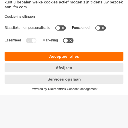
Duurzaamheid
Algemene verkoop- en leveringsvoorwaarden
Garantievoorwaarden
Locaties (EN)
ifm electronic n.v./s.a.
Privacyreglement
Zuiderlaan 91 - B6
Toegankelijkheid
1731 Zellik
Responsible Disclosure
België
Cookies