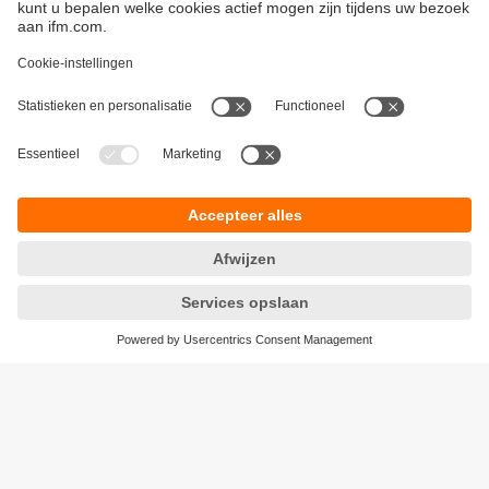
Duurzaamheid
Algemene verkoop- en leveringsvoorwaarden
Garantievoorwaarden
Locaties (EN)
ifm electronic n.v./s.a.
Privacyreglement
Zuiderlaan 91 - B6
Toegankelijkheid
1731 Zellik
Responsible Disclosure
België
Cookies