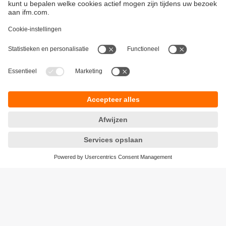
Duurzaamheid
Algemene verkoop- en leveringsvoorwaarden
Garantievoorwaarden
Locaties (EN)
ifm electronic n.v./s.a.
Privacyreglement
Zuiderlaan 91 - B6
Toegankelijkheid
1731 Zellik
Responsible Disclosure
België
Cookies