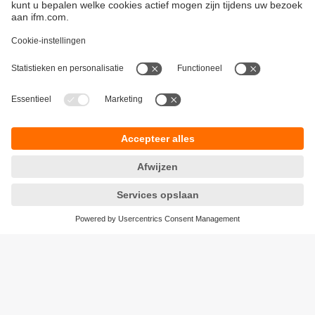
Duurzaamheid
Algemene verkoop- en leveringsvoorwaarden
Garantievoorwaarden
Locaties (EN)
ifm electronic n.v./s.a.
Privacyreglement
Zuiderlaan 91 - B6
Toegankelijkheid
1731 Zellik
Responsible Disclosure
België
Cookies