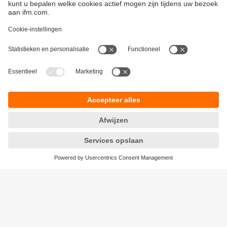
Duurzaamheid
Algemene verkoop- en leveringsvoorwaarden
Garantievoorwaarden
Locaties (EN)
ifm electronic n.v./s.a.
Privacyreglement
Zuiderlaan 91 - B6
Toegankelijkheid
1731 Zellik
Responsible Disclosure
België
Cookies