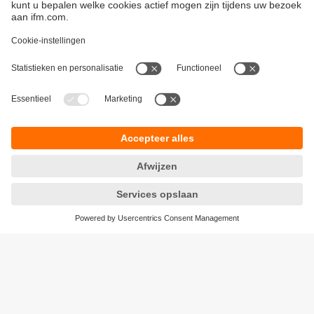
Duurzaamheid
Algemene verkoop- en leveringsvoorwaarden
Garantievoorwaarden
Locaties (EN)
ifm electronic n.v./s.a.
Privacyreglement
Zuiderlaan 91 - B6
Toegankelijkheid
1731 Zellik
Responsible Disclosure
België
Cookies