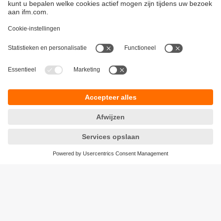
Duurzaamheid
Algemene verkoop- en leveringsvoorwaarden
Garantievoorwaarden
Locaties (EN)
ifm electronic n.v./s.a.
Privacyreglement
Zuiderlaan 91 - B6
Toegankelijkheid
1731 Zellik
Responsible Disclosure
België
Cookies