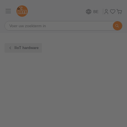
BE
IIoT hardware