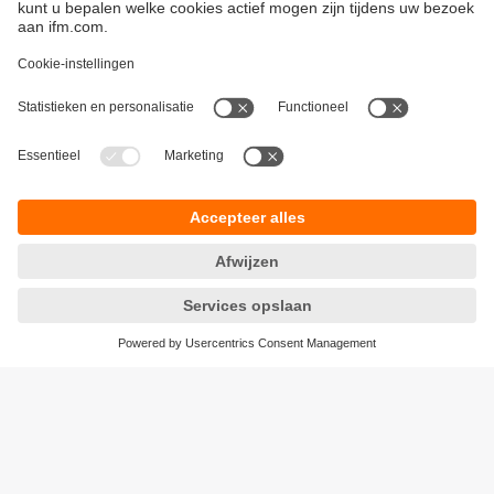
Duurzaamheid
Algemene verkoop- en leveringsvoorwaarden
Garantievoorwaarden
Locaties (EN)
ifm electronic n.v./s.a.
Privacyreglement
Zuiderlaan 91 - B6
Toegankelijkheid
1731 Zellik
Responsible Disclosure
België
Cookies