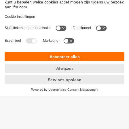
Duurzaamheid
Algemene verkoop- en leveringsvoorwaarden
Garantievoorwaarden
Locaties (EN)
ifm electronic n.v./s.a.
Privacyreglement
Zuiderlaan 91 - B6
Toegankelijkheid
1731 Zellik
Responsible Disclosure
België
Cookies