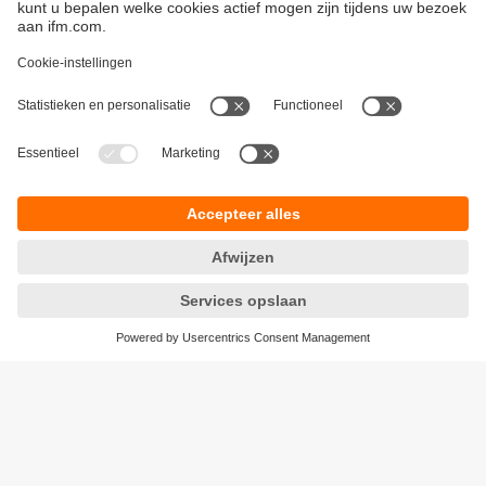
Duurzaamheid
Algemene verkoop- en leveringsvoorwaarden
Garantievoorwaarden
Locaties (EN)
ifm electronic n.v./s.a.
Privacyreglement
Zuiderlaan 91 - B6
Toegankelijkheid
1731 Zellik
Responsible Disclosure
België
Cookies