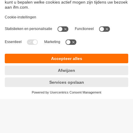
Duurzaamheid
Algemene verkoop- en leveringsvoorwaarden
Garantievoorwaarden
Locaties (EN)
ifm electronic n.v./s.a.
Privacyreglement
Zuiderlaan 91 - B6
Toegankelijkheid
1731 Zellik
Responsible Disclosure
België
Cookies